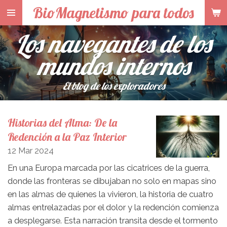
BioMagnetismo para todos
Skip
to
Los navegantes de los
main
content
mundos internos
El blog de los exploradores
Historias del Alma: De la
Redención a la Paz Interior
12 Mar 2024
En una Europa marcada por las cicatrices de la guerra,
donde las fronteras se dibujaban no solo en mapas sino
en las almas de quienes la vivieron, la historia de cuatro
almas entrelazadas por el dolor y la redención comienza
a desplegarse. Esta narración transita desde el tormento